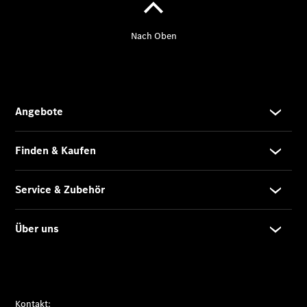
Übersicht
Gebrauchtwagensuche
Junge
Sterne
Digitale
Extras
Wartungsservice
-
Bedarfsgerechte
Wartung für
Ihren Mercedes-
Benz
Transporter.