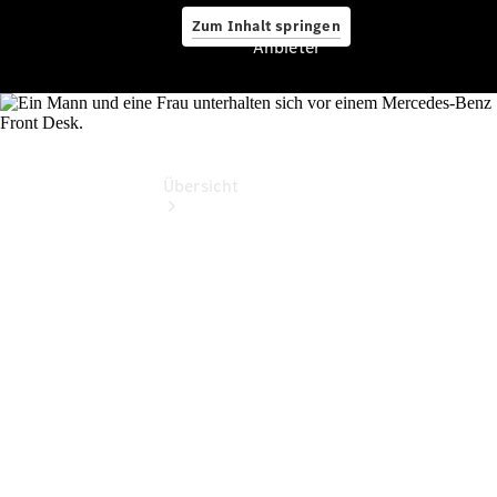
Zum Inhalt springen
Anbieter
Anbieter
Übersicht
Startseite
Ansprechpartner
finden
Probefahrt
vereinbaren
Beratung