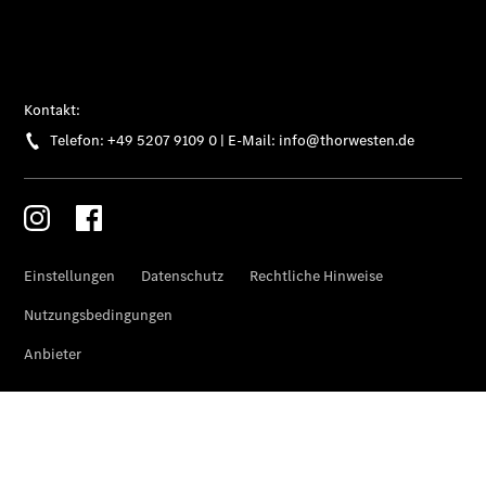
Übersicht
Gebrauchtwagensuche
Junge
Sterne
Digitale
Extras
Wartungsservice
-
Bedarfsgerechte
Wartung für
Ihren Mercedes-
Benz
Transporter.