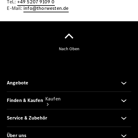
Tel.:
+49 5207 9109 0
vereinbaren
E-Mail:
info@thorwesten.de
Servicetermin
vereinbaren
Tel: +49
5207 9109
0
Kaufen