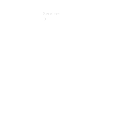
Services
Übersicht
Finanzdienste
Reifen &
Kompletträder
Reifen- und