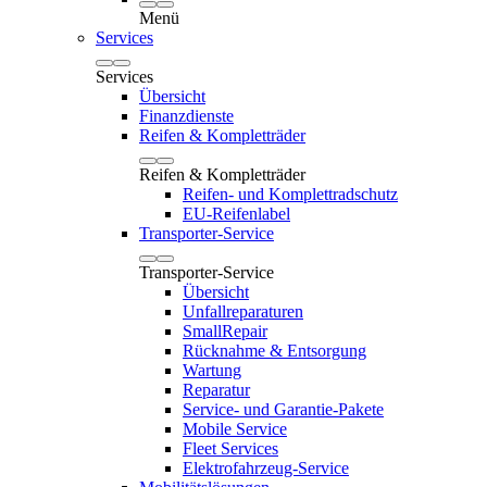
Menü
Services
Services
Übersicht
Finanzdienste
Reifen & Kompletträder
Reifen & Kompletträder
Reifen- und Komplettradschutz
EU-Reifenlabel
Transporter-Service
Transporter-Service
Übersicht
Unfallreparaturen
SmallRepair
Rücknahme & Entsorgung
Wartung
Reparatur
Service- und Garantie-Pakete
Mobile Service
Fleet Services
Elektrofahrzeug-Service