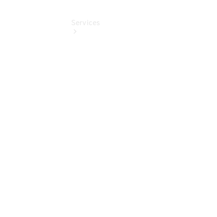
Services
Übersicht
Finanzdienste
Reifen &
Kompletträder
Reifen- und