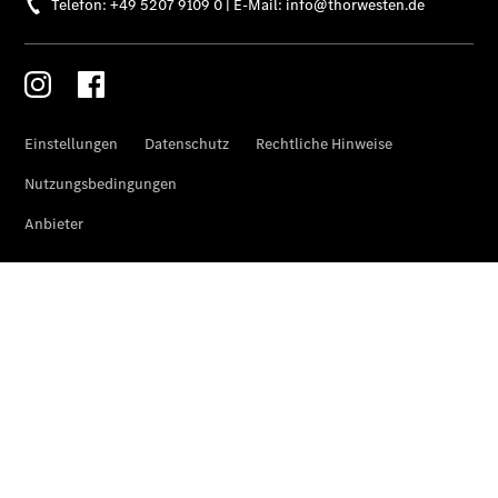
Übersicht
Gebrauchtwagensuche
Junge
Sterne
Digitale
Extras
Wartungsservice
-
Bedarfsgerechte
Wartung für
Ihren Mercedes-
Benz
Transporter.