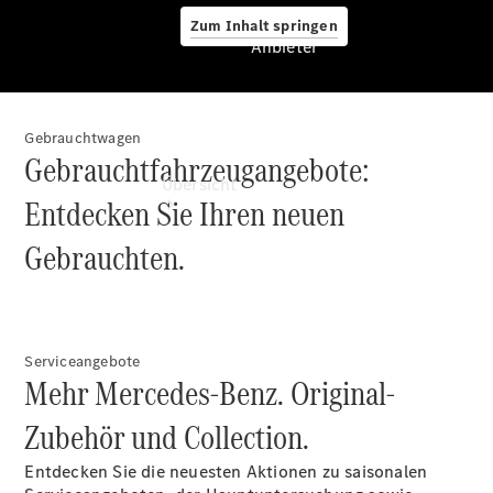
Zum Inhalt springen
Anbieter
Gebrauchtwagen
Anbieter
Gebrauchtfahrzeugangebote:
Übersicht
Entdecken Sie Ihren neuen
Gebrauchten.
Startseite
Serviceangebote
Mehr Mercedes-Benz. Original-
Ansprechpartner
finden
Zubehör und Collection.
Beratung
vereinbaren
Entdecken Sie die neuesten Aktionen zu saisonalen
Servicetermin