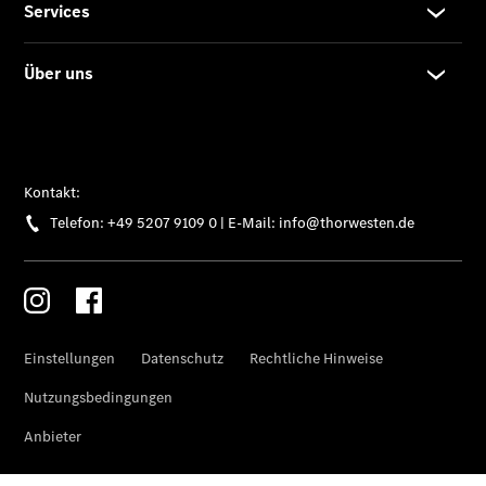
Gebrauchtwagensuche
Junge
Sterne
Junge
Sterne -
elektrisch
Mercedes-
Benz
Online
Store
Hauptuntersuchung
- Rundum
entspannt zur
Plakette