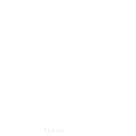
Warnung: Betrug
beim
Gebrauchtwagenkauf
Service für
Reisemobile
Gebrauchtwagensuche
Finanzdienste
Digitale
Extras
Unsere
Gebrauchten
Über uns