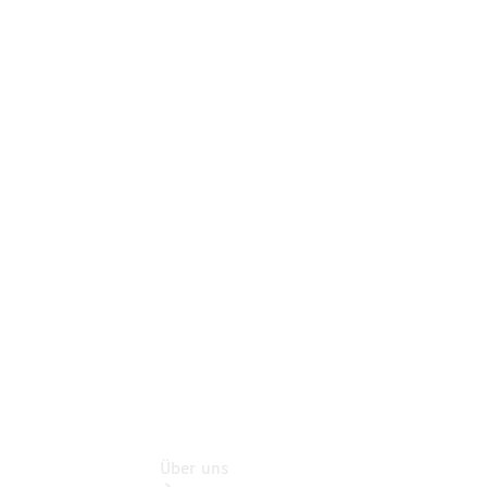
Warnung: Betrug
beim
Gebrauchtwagenkauf
Service für
Reisemobile
Gebrauchtwagensuche
Finanzdienste
Digitale
Extras
Unsere
Gebrauchten
Über uns